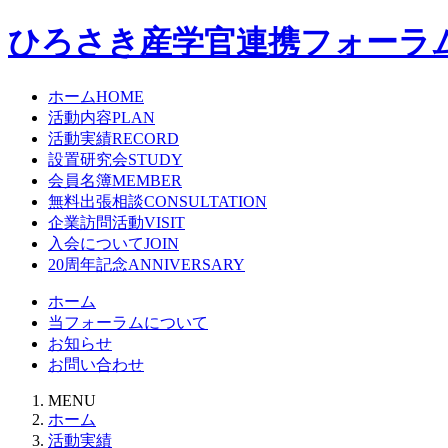
ひろさき産学官連携フォーラ
ホーム
HOME
活動内容
PLAN
活動実績
RECORD
設置研究会
STUDY
会員名簿
MEMBER
無料出張相談
CONSULTATION
企業訪問活動
VISIT
入会について
JOIN
20周年記念
ANNIVERSARY
ホーム
当フォーラムについて
お知らせ
お問い合わせ
MENU
ホーム
活動実績