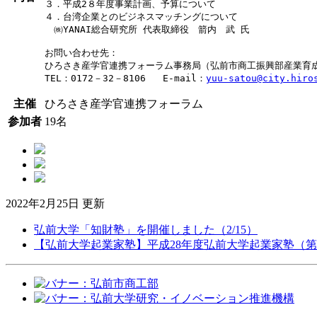
３．平成2８年度事業計画、予算について

４．台湾企業とのビジネスマッチングについて

　㈱YANAI総合研究所 代表取締役　箭内　武 氏

お問い合わせ先：

ひろさき産学官連携フォーラム事務局（弘前市商工振興部産業育成
TEL：0172－32－8106   E-mail：
yuu-satou@city.hiro
主催
ひろさき産学官連携フォーラム
参加者
19名
2022年2月25日 更新
弘前大学「知財塾」を開催しました（2/15）
【弘前大学起業家塾】平成28年度弘前大学起業家塾（第１回