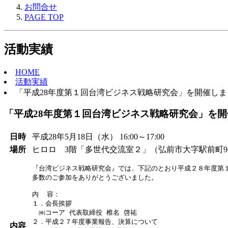
お問合せ
PAGE TOP
活動実績
HOME
活動実績
「平成28年度第１回台湾ビジネス戦略研究会」を開催しました(
「平成28年度第１回台湾ビジネス戦略研究会」を開催し
日時
平成28年5月18日（水） 16:00～17:00
場所
ヒロロ 3階「多世代交流室２」（弘前市大字駅前町9-
『台湾ビジネス戦略研究会』では、下記のとおり平成２８年度第１
多数のご参加をありがとうございました。

内  容：

１．会長挨拶　

　㈱コーア 代表取締役 椎名 啓祐

２．平成２７年度事業報告、決算について

内容