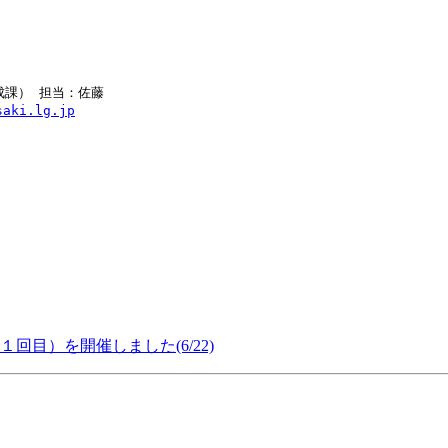
課） 担当：佐藤

saki.lg.jp
目）を開催しました(6/22)