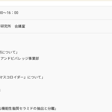
0～16：00
術研究所 会議室
剤について」
ドビバレッジ事業部
『マスコロイダー』について」
氏
れる機能性脂質セラミドの抽出と分離」