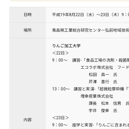
日時
平成19年8月22日（水）～23日（木）9：0
場所
青森県工業総合研究センター弘前地域技
りんご加工大学
＜22日＞
9：00～ 講習-「食品工場の洗剤・殺菌
エコラボ株式会社 フードアン
松田 昌一 氏
芹澤 喜行 氏
13：00～ 講習と実演-「超微粒摩砕機
増幸産業株式会社
課長 松本 信男 
宇井 俊幸 氏
＜23日＞
内容
9：00～ 座学と実習-「りんごに含ま