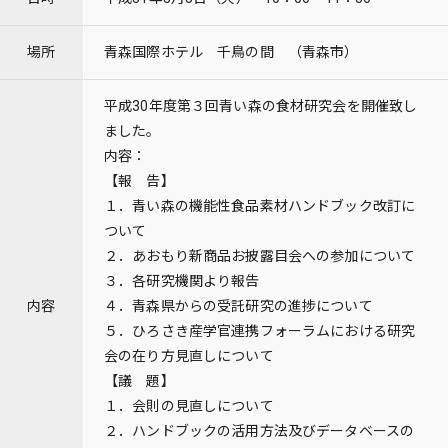
場所
青森国際ホテル 千鳥の間 （青森市）
平成30年度第３回青い森の食材研究会を開催致し
ました。
内容：
【報 告】
１．青い森の機能性食品素材ハンドブック改訂に
ついて
２．あおもり新商品お披露目会への参加について
３．各研究機関より報告
内容
４．青森県からの受託研究の進捗について
５．ひろさき産学官連携フォーラムにおける研究
会の在り方見直しについて
【議 題】
１．会則の見直しについて
２．ハンドブックの活用方法及びデータベースの