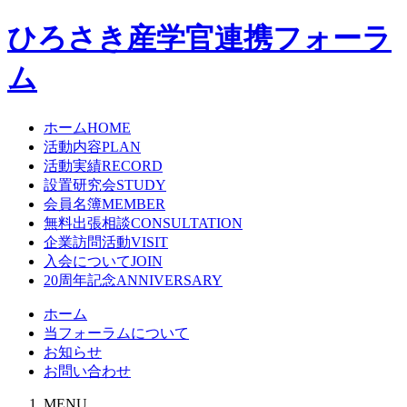
ひろさき産学官連携フォーラ
ム
ホーム
HOME
活動内容
PLAN
活動実績
RECORD
設置研究会
STUDY
会員名簿
MEMBER
無料出張相談
CONSULTATION
企業訪問活動
VISIT
入会について
JOIN
20周年記念
ANNIVERSARY
ホーム
当フォーラムについて
お知らせ
お問い合わせ
MENU