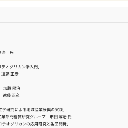
治 氏
オグリカン学入門」
藤 正彦
藤 陽治
 正彦
究による地域産業振興の実践」
質研究グループ 市田 淳治 氏
オグリカンの応用研究と製品開発」