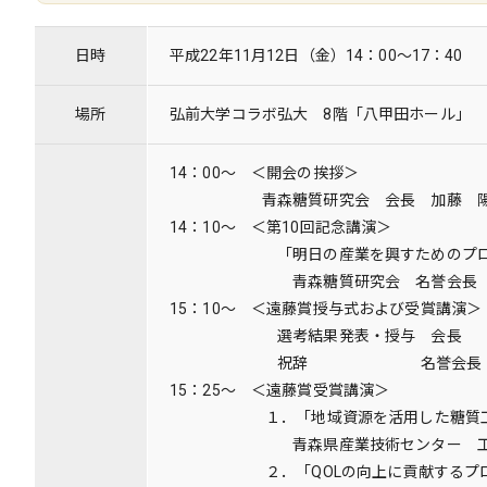
日時
平成22年11月12日（金）14：00～17：40
場所
弘前大学コラボ弘大 8階「八甲田ホール」
14：00～ ＜開会の挨拶＞
青森糖質研究会 会長 加藤 陽
14：10～ ＜第10回記念講演＞
「明日の産業を興すためのプロテ
青森糖質研究会 名誉会長 遠
15：10～ ＜遠藤賞授与式および受賞講演＞
選考結果発表・授与 会長 加
祝辞 名誉会長 遠藤
15：25～ ＜遠藤賞受賞講演＞
１．「地域資源を活用した糖質工学研
青森県産業技術センター 工業部門糖
２．「QOLの向上に貢献するプロテ