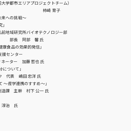
市エリアプロジェクトチーム）
 育子
未来への挑戦～
究」
研究所バイオテクノロジー部
 馨 氏
発健康食品の効果的発信」
センター
加藤 哲也 氏
成分について」
 嶋田 忠洋 氏
て ～産学連携のすすめ～」
主幹 村下 公一 氏
淳治 氏