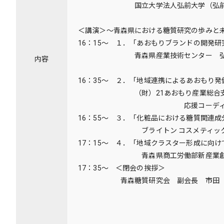
国立大学法人弘前大学（弘前大学都
柿崎
＜講演＞～青森県における糖質研究の歩みと
16：15～ １．「あおもりブランドの開発研
青森県産業技術センター 弘前地域
内容
部長 阿部
16：35～ ２．「地域連携によるあおもり
（財）21あおもり産業総合支援
応援コーディネーター 
16：55～ ３．「化粧品における糖質関連
ブライトン コスメティック 代表
17：15～ ４．「地域クラスター形成に向け
青森県商工労働部新産業創造課 
17：35～ ＜閉会の挨拶＞
青森糖質研究会 副会長 市田 