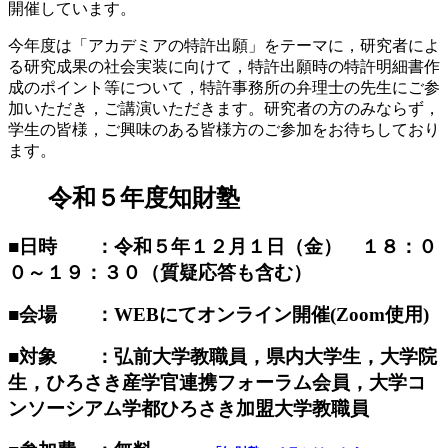
開催しています。
今年度は「アカデミアの特許出願」をテーマに，研究者によ
る研究成果の社会実装に向けて，特許出願時の特許明細書作
成のポイント等について，特許事務所の弁理士の先生にご参
加いただき，ご講演いただきます。研究者の方のみならず，
学生の皆様，ご興味のある皆様方のご参加をお待ちしており
ます。
令和５年度知財塾
■
日時 ：令和５年１２月１日（金） １８：０
０～１９：３０（質疑応答も含む）
■
会場 ：WEBにてオンライン開催(Zoom使用)
■対象 ：
弘前大学教職員，県内大学生，大学院
生，ひろさき産学官連携フォーラム会員，大学コ
ンソーシアム学都ひろさき加盟大学教職員