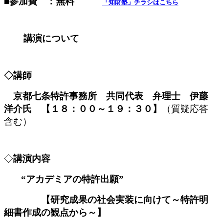
■
参加費 ：無料
「知財塾」チラシはこちら
講演について
◇講師
京都七条特許事務所 共同代表 弁理士 伊藤
洋介氏
【１８：００～１９：３０
】
（質疑応答
含む）
◇
講演内容
“アカデミアの特許出願”
【研究成果の社会実装に向けて
～特許明
細書作成の観点から～】