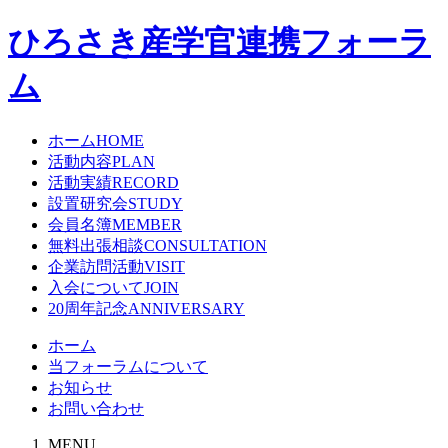
ひろさき産学官連携フォーラ
ム
ホーム
HOME
活動内容
PLAN
活動実績
RECORD
設置研究会
STUDY
会員名簿
MEMBER
無料出張相談
CONSULTATION
企業訪問活動
VISIT
入会について
JOIN
20周年記念
ANNIVERSARY
ホーム
当フォーラムについて
お知らせ
お問い合わせ
MENU