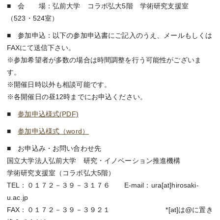
■ 会 場：弘前大学 コラボ弘大5階 学術研究支援室
（523・524室）
■ 参加申込：以下の参加申込書にご記入のうえ、メールもしくは
FAXにて送信下さい。
※参加希望者が多数の場合は時間調整を行う可能性がございま
す。
※開催日時以外も相談可能です。
※各開催日の昼12時までにお申込ください。
■
参加申込様式(PDF)
■
参加申込様式（word）
■ お申込み・お問い合わせ先
国立大学法人弘前大学 研究・イノベーション推進機構
学術研究支援室（コラボ弘大5階）
TEL：０１７２－３９－３１７６ E-mail：ura[at]hirosaki-
u.ac.jp
FAX：０１７２－３９－３９２１ *[at]は@に置き