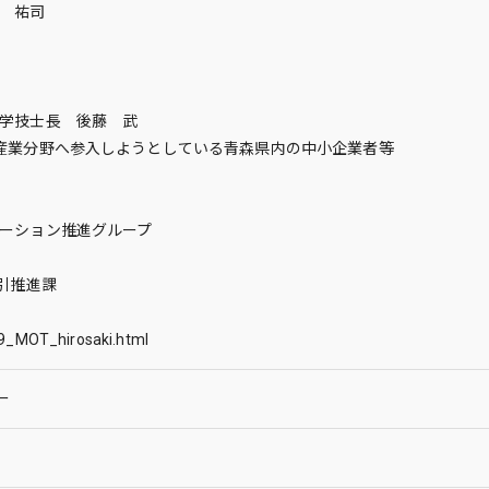
 祐司
学技士長 後藤 武
産業分野へ参入しようとしている青森県内の中小企業者等
ーション推進グループ
取引推進課
29_MOT_hirosaki.html
ー