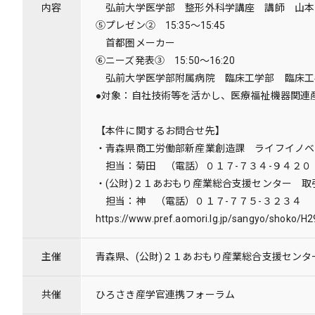
内容
弘前大学医学部 整形外科学講座 講師 山本
⑤プレゼン②
15:35～15:45
首都圏メーカー
⑥ニーズ発表③ 15:50～16:20
弘前大学医学部附属病院 臨床工学部 臨床工
●対象：自社技術等を活かし、医療福祉機器関連
【本件に関するお問合せ先】
・青森県商工労働部新産業創造課 ライフイノベ
担当：菊田 （電話）０１７-７３４-９４２０
・(公財)２１あおもり産業総合支援センター 
担当：神 （電話）０１７-７７５-３２３４
https://www.pref.aomori.lg.jp/sangyo/shoko/H
主催
青森県、(公財)２１あおもり産業総合支援センタ
共催
ひろさき産学官連携フォーラム