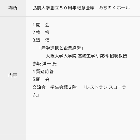
場所
弘前大学創立５０周年記念会館 みちのくホール
1.開 会
2.挨 拶
3.講 演
「産学連携と企業経営」
大阪大学大学院 基礎工学研究科 招聘教授
赤坂 洋一 氏
4.質疑応答
内容
5.閉 会
交流会 学生会館２階 「レストラン スコーラ
ム」