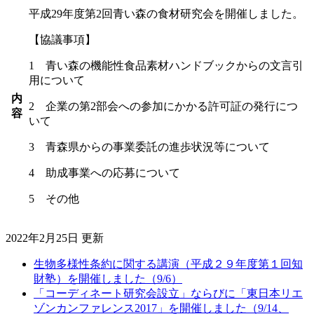
平成29年度第2回青い森の食材研究会を開催しました。
【協議事項】
1 青い森の機能性食品素材ハンドブックからの文言引
用について
内
2 企業の第2部会への参加にかかる許可証の発行につ
容
いて
3 青森県からの事業委託の進歩状況等について
4 助成事業への応募について
5 その他
2022年2月25日 更新
生物多様性条約に関する講演（平成２９年度第１回知
財塾）を開催しました（9/6）
「コーディネート研究会設立」ならびに「東日本リエ
ゾンカンファレンス2017」を開催しました（9/14、