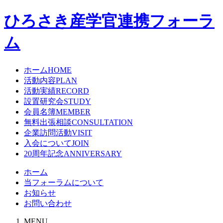
ひろさき産学官連携フォーラ
ム
ホーム
HOME
活動内容
PLAN
活動実績
RECORD
設置研究会
STUDY
会員名簿
MEMBER
無料出張相談
CONSULTATION
企業訪問活動
VISIT
入会について
JOIN
20周年記念
ANNIVERSARY
ホーム
当フォーラムについて
お知らせ
お問い合わせ
MENU