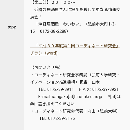
【第二部】２０：００～
近隣の居酒屋さんに場所を移して更なる情報交
換会！
「津軽居酒屋 わいわい」（弘前市大町1-3-
内容
15 0172-38-2288）
「平成３０年度第１回コーディネート研究会」
チラシ（word)
【お問い合せ先】
・コーディネート研究会事務局（弘前大学研究・
イノベーション推進機構）担当：山木
TEL: 0172-39-3911 ＦＡＸ: 0172-39-3921
E-mail: sangaku[at]hirosaki-u.ac.jp *[at]は
@に置き換えてください
・コーディネート研究会代表：内山（弘前大学）
TEL: 0172-39-3175