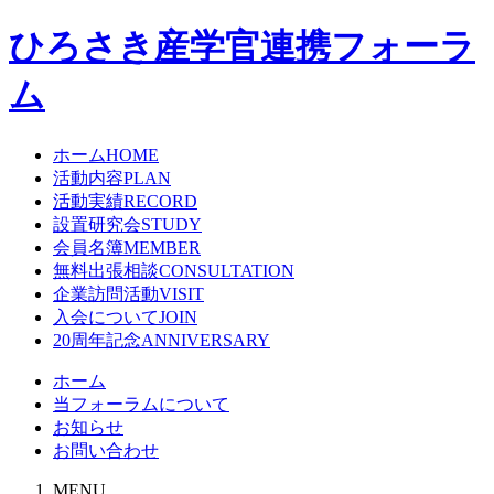
ひろさき産学官連携フォーラ
ム
ホーム
HOME
活動内容
PLAN
活動実績
RECORD
設置研究会
STUDY
会員名簿
MEMBER
無料出張相談
CONSULTATION
企業訪問活動
VISIT
入会について
JOIN
20周年記念
ANNIVERSARY
ホーム
当フォーラムについて
お知らせ
お問い合わせ
MENU