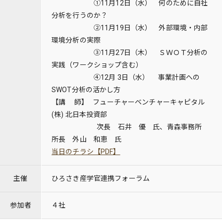
①11月12日（水） 何のために自社
分析を行うのか？
②11月19日（水） 外部環境・内部
環境分析の実際
③11月27日（木） ＳＷＯＴ分析の
実践（ワークショップ含む）
④12月 3日（水） 事業計画への
SWOT分析の活かし方
【講 師】 フューチャーベンチャーキャピタル
(株) 北日本投資部
次長 石井 優 氏、青森事務所
所長 外山 和恵 氏
当日のチラシ【PDF】
主催
ひろさき産学官連携フォーラム
参加者
４社