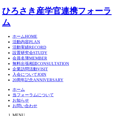
ひろさき産学官連携フォーラ
ム
ホーム
HOME
活動内容
PLAN
活動実績
RECORD
設置研究会
STUDY
会員名簿
MEMBER
無料出張相談
CONSULTATION
企業訪問活動
VISIT
入会について
JOIN
20周年記念
ANNIVERSARY
ホーム
当フォーラムについて
お知らせ
お問い合わせ
MENU