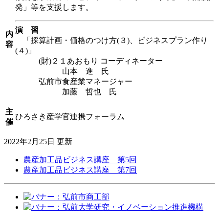
発」等を支援します。
演 習
内
「採算計画・価格のつけ方(３)、ビジネスプラン作り
容
(４)」
(財)２１あおもり コーディネーター
山本 進 氏
弘前市食産業マネージャー
加藤 哲也 氏
主
ひろさき産学官連携フォーラム
催
2022年2月25日 更新
農産加工品ビジネス講座 第5回
農産加工品ビジネス講座 第7回