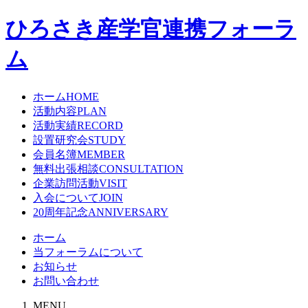
ひろさき産学官連携フォーラ
ム
ホーム
HOME
活動内容
PLAN
活動実績
RECORD
設置研究会
STUDY
会員名簿
MEMBER
無料出張相談
CONSULTATION
企業訪問活動
VISIT
入会について
JOIN
20周年記念
ANNIVERSARY
ホーム
当フォーラムについて
お知らせ
お問い合わせ
MENU