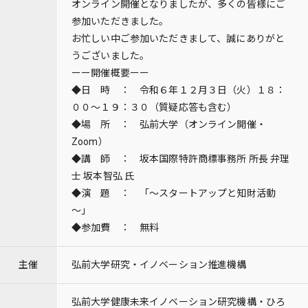
オンライン開催となりましたが、多くの皆様にご
参加いただきました。
お忙しい中ご参加いただきまして、誠にありがと
うございました。
ーー開催概要ーー
◆日 時 ： 令和６年１２月３日（火）１８：
００～１９：３０（質疑応答も含む）
◆場 所 ： 弘前大学（オンライン開催・
Zoom）
◆講 師 ： 坂本国際特許商標事務所 所長 弁理
士 坂本智弘 氏
◆演 題 ： 「～スタートアップと知財活動
～」
◆参加費 ： 無料
主催
弘前大学研究・イノベーション推進機構
弘前大学健康未来イノベーション研究機構・ひろ