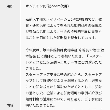
場所
オンライン開催(Zoom使用)
弘前大学研究・イノベーション推進機構では、教
育・研究活動によって得られた知的財産の保護及
び有効な活用により、社会の持続的発展に貢献す
ることを目的とした知財塾を開催しています。
今年度は、坂本国際特許商標事務所 所長 弁理士 坂
本智弘 氏に講師として参加いただき、「～スター
トアップと知財活動～」をテーマにご講演いただ
きました。
スタートアップ支援活動の紹介から、スタートア
ップとして新規ビジネスを創出するために必要な
ことを知財視点から解説いただくとともに、知財
の落とし穴、企業による知財戦略の事例紹介及び
知財制度の活用について、判り易く、ご丁寧に説
内容
明いただきました。